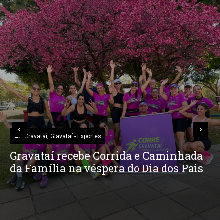
Sto Antônio
,
Sto Antônio – Esportes
5º Encontro dos Atrapalhados da
Trilha reúne mais de 400 pilotos e
movimenta Evaristo