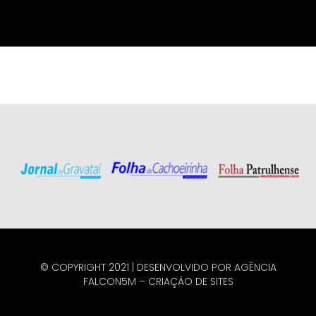
© COPYRIGHT 2021 | DESENVOLVIDO POR
AGÊNCIA
FALCON5M
–
CRIAÇÃO DE SITES