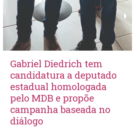
Gabriel Diedrich tem
candidatura a deputado
estadual homologada
pelo MDB e propõe
campanha baseada no
diálogo