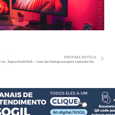
PRÓXIMA NOTÍCIA
Santo Antônio recebe Encontro da SETUR com o Litoral Norte Gaúcho e lançamento da Rota Turística “Caminhos de Anita”
Espaço PradoTech – Casa das Startups inaugura a primeira fase da sede