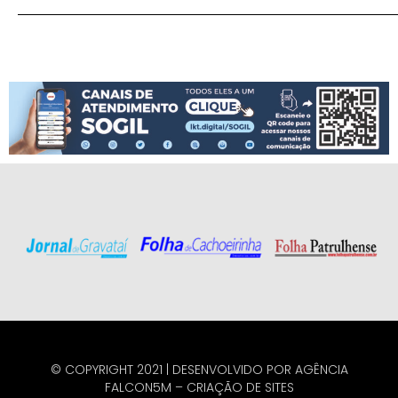
© COPYRIGHT 2021 | DESENVOLVIDO POR
AGÊNCIA
FALCON5M
–
CRIAÇÃO DE SITES