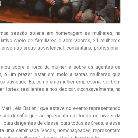
da umaa sessão solene em homenagem às mulheres, na
lativo cheio de familiares e admiradores, 21 mulheres
se nas áreas assistencial, comunitária, profissional,
falou sobre a força da mulher e sobre as agentes de
m, é um prazer estar em meio a tantas mulheres que
sua atividade. Eu, como uma mulher empresária, sei bem
fortes, resilientes e nos dedicar, incansavelmente, na
 Mari Léia Batiani, que esteve no evento representando
é um desafio que se apresenta em todos os níveis da
l, para dirigentes de classe, para todas as áreas, e esse
ra uma caminhada. Vocês, homenageadas, representam
o outras mulheres”, disse a chefe de gabinete.