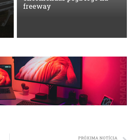
freeway
A
r
a
PRÓXIMA NOTÍCIA