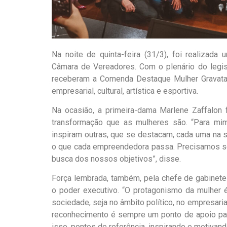
Na noite de quinta-feira (31/3), foi realiza
Câmara de Vereadores. Com o plenário do legis
receberam a Comenda Destaque Mulher Gravataien
empresarial, cultural, artística e esportiva.
Na ocasião, a primeira-dama Marlene Zaffalon 
transformação que as mulheres são. “Para mi
inspiram outras, que se destacam, cada uma na 
o que cada empreendedora passa. Precisamos ser 
busca dos nossos objetivos”, disse.
Força lembrada, também, pela chefe de gabinete
o poder executivo. “O protagonismo da mulher 
sociedade, seja no âmbito político, no empresaria
reconhecimento é sempre um ponto de apoio pa
isso, pontos de referência, inspirando e motivand