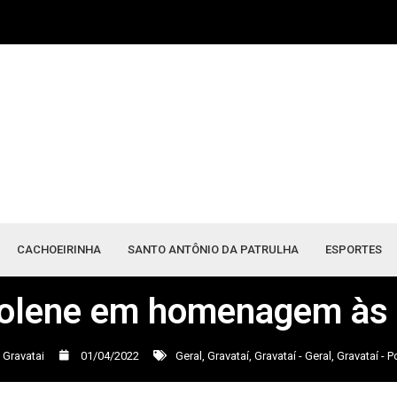
CACHOEIRINHA
SANTO ANTÔNIO DA PATRULHA
ESPORTES
olene em homenagem às
 Gravatai
01/04/2022
Geral
,
Gravataí
,
Gravataí - Geral
,
Gravataí - Po