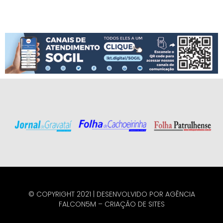
© COPYRIGHT 2021 | DESENVOLVIDO POR
AGÊNCIA
FALCON5M
–
CRIAÇÃO DE SITES