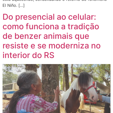
El Niño. […]
Do presencial ao celular:
como funciona a tradição
de benzer animais que
resiste e se moderniza no
interior do RS