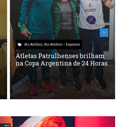
Sto Antônio
,
Sto Antônio – Cultura
MOENDA DA CANÇÃO: O
L
FESTIVAL QUE É MEIO
GAUDÉRIO, MEIO ROQUEIRO,
p
CHEGA A 39ª EDIÇÃO
G