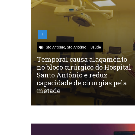
Sto Antônio
,
Sto Antônio – Esportes
ento
Atletas Patrulhenses brilham
spital
na Copa Argentina de 24 Horas
pela