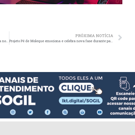
PRÓXIMA NOTÍCIA
Projeto Pé de Moleque conquista destaque e pódios em prova no Litoral Norte
Projeto Pé de Moleque emociona e celebra nova fase durante participação no A Sala é Nossa Podcast