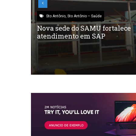
Sto Antônio
,
Sto Antônio – Saúde
s
Nova sede do SAMU fortalece
SAP
atendimento em SAP
as e
ntes