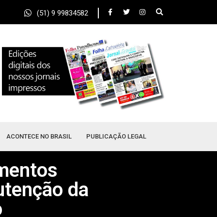
(51) 9 99834582
ACONTECE NO BRASIL
PUBLICAÇÃO LEGAL
amentos
utenção da
o