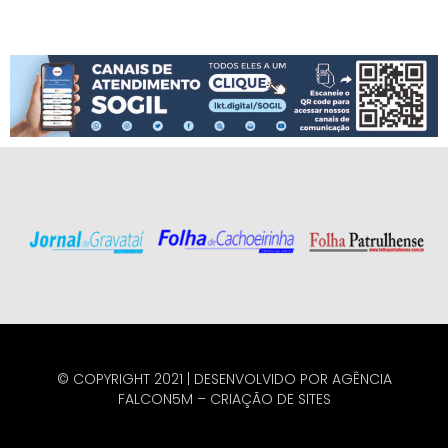
© COPYRIGHT 2021 | DESENVOLVIDO POR
AGÊNCIA
FALCON5M
–
CRIAÇÃO DE SITES