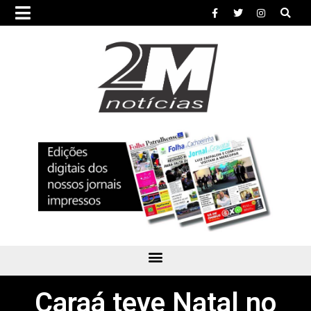
Caraá teve Natal no