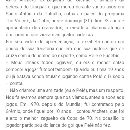
seleção do Uruguai, e que morou durante vários anos em
Santo Antônio da Patrulha, subiu ao palco do programa
The Voice+, da Globo, neste domingo (30). Aos 73 anos e
aposentado dos gramados, o ex-atleta chamou atenção
dos jurados que viraram as quatro cadeiras.
Em seu vídeo de apresentação, o ex-atleta contou um
pouco de sua trajetória que em que sua história que se
cruza com a de ídolos do esporte, como Pelé e Eusébio.
– Meus irmãos todos jogavam, eu era o menor, então
comecei a jogar futebol também. Quando eu tinha 19 anos
eu já estava sendo titular e jogando contra Pelé e Eusébio
– contou.
– Não criamos uma amizade (eu e Pelé), mas um respeito.
Nos falávamos sempre que nos víamos, antes e após aos
jogos. Em 1970, depois do Mundial, fui contratado pelo
Grêmio, onde fiquei por 10 anos – contou Ancheta, que foi
eleito o melhor zagueiro da Copa de 70. Na ocasião, o
jogador participou do lance do gol que Pelé não fez.