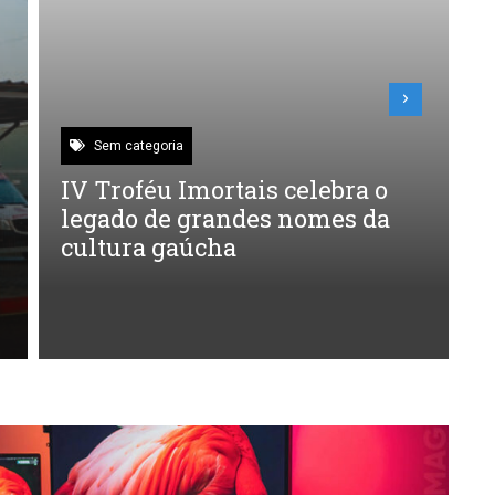
Sto Antônio
,
Sto Antônio – Geral
lebra o
Padre Caio celebra 26 anos 
omes da
ordenação sacerdotal