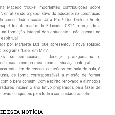
ana Macedo trouxe importantes contribuições sobre
”, enfatizando o papel ativo do educador na construção
 da comunidade escolar. Já a Profª Dra. Darlene Arlete
papel transformador do Educador CST”, reforçando a
 na formação integral dos estudantes, não apenas no
spiritual.
ida por Marisete Luz, que apresentou a nova solução
o programa “Líder em Mim”.
as socioemocionais, liderança, protagonismo e
ainda mais o compromisso com a educação integral.
car vai além de ensinar conteúdos em sala de aula, é
sumir, de forma corresponsável, a missão de formar
s com o bem comum. Com espírito renovado e alinhados
oradores iniciam o ano letivo preparados para fazer de
novas conquistas para toda a comunidade escolar.
E ESTA NOTÍCIA