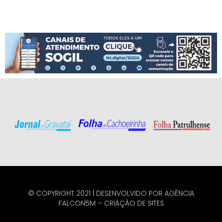
© COPYRIGHT 2021 | DESENVOLVIDO POR
AGÊNCIA
FALCON5M
–
CRIAÇÃO DE SITES