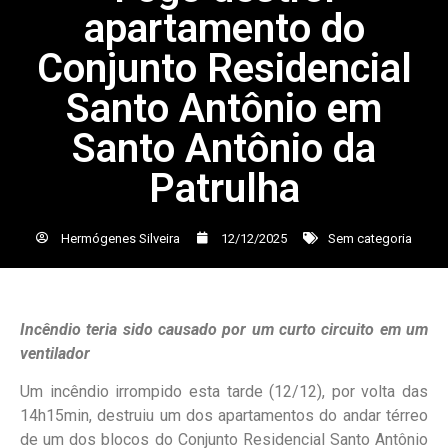
apartamento do
Conjunto Residencial
Santo Antônio em
Santo Antônio da
Patrulha
Hermógenes Silveira
12/12/2025
Sem categoria
Incêndio teria sido causado por um curto circuito em um
ventilador
Um incêndio irrompido esta tarde (12/12), por volta das
14h15min, destruiu um dos apartamentos do andar térreo
de um dos blocos do Conjunto Residencial Santo Antônio