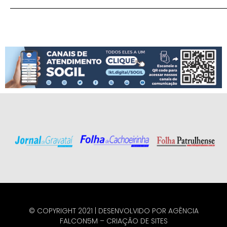
© COPYRIGHT 2021 | DESENVOLVIDO POR
AGÊNCIA
FALCON5M
–
CRIAÇÃO DE SITES