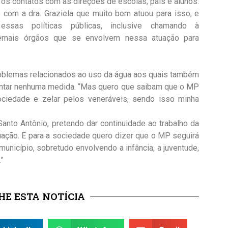
 os contatos com as direções de escolas, pais e alunos.
 com a dra. Graziela que muito bem atuou para isso, e
essas políticas públicas, inclusive chamando à
demais órgãos que se envolvem nessa atuação para
roblemas relacionados ao uso da água aos quais também
iantar nenhuma medida. “Mas quero que saibam que o MP
sociedade e zelar pelos veneráveis, sendo isso minha
anto Antônio, pretendo dar continuidade ao trabalho da
tuação. E para a sociedade quero dizer que o MP seguirá
unicípio, sobretudo envolvendo a infância, a juventude,
”
E ESTA NOTÍCIA