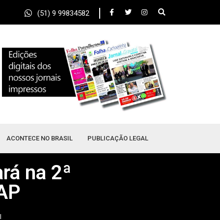
(51) 9 99834582
ACONTECE NO BRASIL
PUBLICAÇÃO LEGAL
rá na 2ª
SAP
l