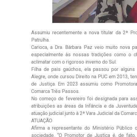
Assumiu recentemente a nova titular da 2ª Pr
Patrulha.
Carioca, a Dra. Bárbara Paz veio muito nova p
especialmente às nossas tradições como o ch
aclimatar com o rigoroso inverno do Sul.
Filha de pais gaúchos, ela passou por alguns 
Alegre, onde cursou Direito na PUC em 2013, te
de Justiça. Em 2023 assumiu como Promotora
Comarca Três Passos.
No começo de fevereiro foi designada para as
atribuições as áreas da Infância e da Juvent
atuação judicial junto à 2ª Vara Judicial da Comar
ATUAÇÃO
Afirma a representante do Ministério Público 
sociedade. “O Promotor de Justiça é, de fato