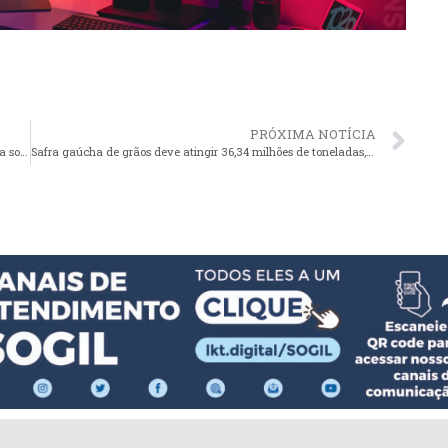
PRÓXIMA NOTÍCIA
Secretária do Trabalho e Desenvolvimento Social se posiciona sobre situação de moradores de rua
Safra gaúcha de grãos deve atingir 36,34 milhões de toneladas, estima Conab