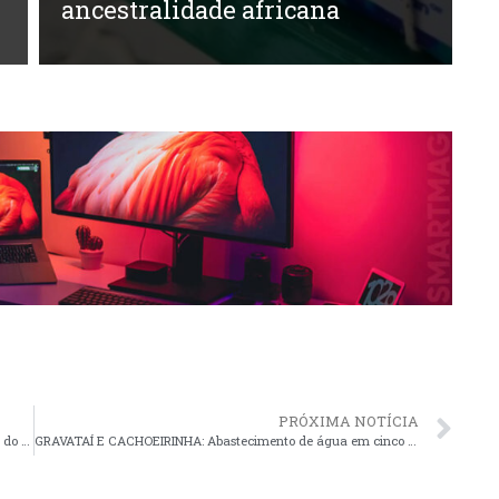
ancestralidade africana
PRÓXIMA NOTÍCIA
VOLTA ÀS AULAS: Secretária da Educação fala sobre o início do ano letivo
GRAVATAÍ E CACHOEIRINHA: Abastecimento de água em cinco bairros, afetado por obra de terceiros, será retomado durante a noite