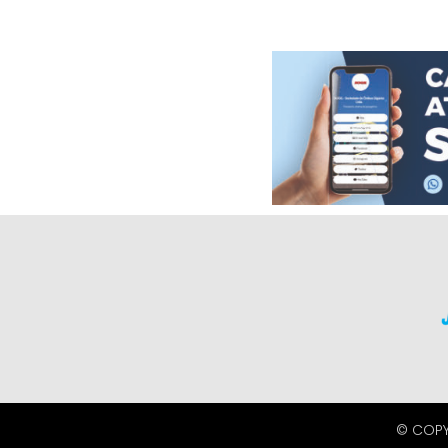
© COPY