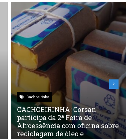
Cachoeirinha
CACHOEIRINHA: Corsan
T
participa da 2ª Feira de
m
Afroessência com oficina sobre
a
reciclagem de óleo e