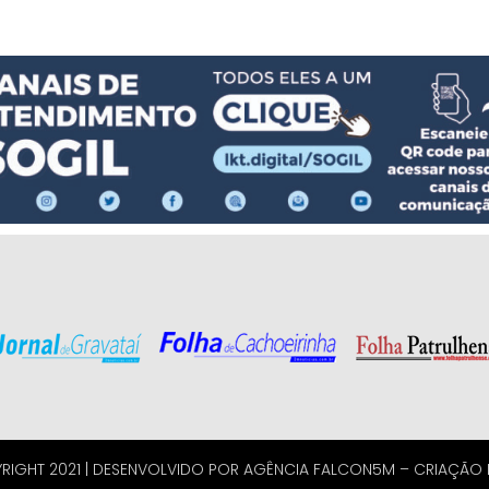
RIGHT 2021 | DESENVOLVIDO POR
AGÊNCIA FALCON5M
–
CRIAÇÃO D