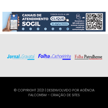
© COPYRIGHT 2021 | DESENVOLVIDO POR
AGÊNCIA
FALCON5M
–
CRIAÇÃO DE SITES