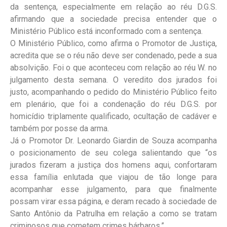
da sentença, especialmente em relação ao réu D.G.S.
afirmando que a sociedade precisa entender que o
Ministério Público está inconformado com a sentença.
O Ministério Público, como afirma o Promotor de Justiça,
acredita que se o réu não deve ser condenado, pede a sua
absolvição. Foi o que aconteceu com relação ao réu W. no
julgamento desta semana. O veredito dos jurados foi
justo, acompanhando o pedido do Ministério Público feito
em plenário, que foi a condenação do réu D.G.S. por
homicídio triplamente qualificado, ocultação de cadáver e
também por posse da arma.
Já o Promotor Dr. Leonardo Giardin de Souza acompanha
o posicionamento de seu colega salientando que “os
jurados fizeram a justiça dos homens aqui, confortaram
essa família enlutada que viajou de tão longe para
acompanhar esse julgamento, para que finalmente
possam virar essa página, e deram recado à sociedade de
Santo Antônio da Patrulha em relação a como se tratam
criminosos que cometem crimes bárbaros.”