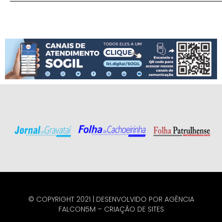
© COPYRIGHT 2021 | DESENVOLVIDO POR
AGÊNCIA
FALCON5M
–
CRIAÇÃO DE SITES