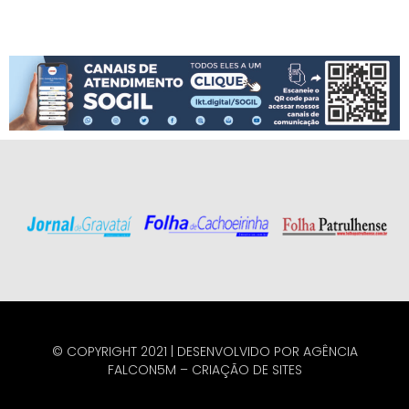
© COPYRIGHT 2021 | DESENVOLVIDO POR
AGÊNCIA
FALCON5M
–
CRIAÇÃO DE SITES