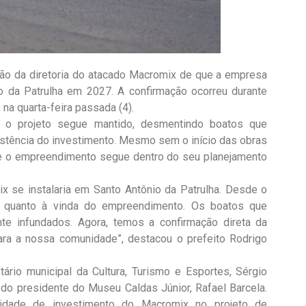
ção da diretoria do atacado Macromix de que a empresa
o da Patrulha em 2027. A confirmação ocorreu durante
na quarta-feira passada (4).
e o projeto segue mantido, desmentindo boatos que
istência do investimento. Mesmo sem o início das obras
e o empreendimento segue dentro do seu planejamento
x se instalaria em Santo Antônio da Patrulha. Desde o
 quanto à vinda do empreendimento. Os boatos que
te infundados. Agora, temos a confirmação direta da
para a nossa comunidade”, destacou o prefeito Rodrigo
ário municipal da Cultura, Turismo e Esportes, Sérgio
 e do presidente do Museu Caldas Júnior, Rafael Barcela.
lidade de investimento do Macromix no projeto de