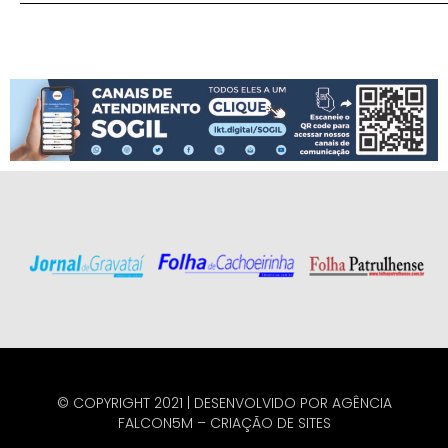
© COPYRIGHT 2021 | DESENVOLVIDO POR
AGÊNCIA
FALCON5M
–
CRIAÇÃO DE SITES