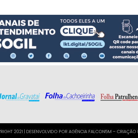
RIGHT 2021 | DESENVOLVIDO POR
AGÊNCIA FALCON5M
–
CRIAÇÃO D