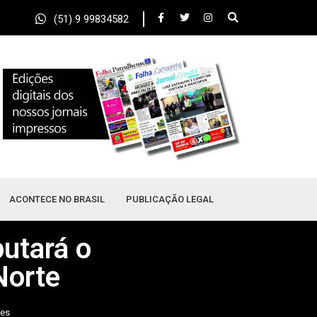
(51) 9 99834582
ACONTECE NO BRASIL
PUBLICAÇÃO LEGAL
putará o
Norte
tes