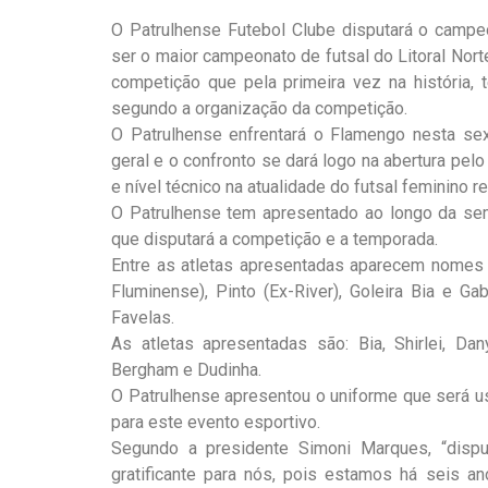
O Patrulhense Futebol Clube disputará o camp
ser o maior campeonato de futsal do Litoral Nort
competição que pela primeira vez na história, t
segundo a organização da competição.
O Patrulhense enfrentará o Flamengo nesta sex
geral e o confronto se dará logo na abertura pe
e nível técnico na atualidade do futsal feminino re
O Patrulhense tem apresentado ao longo da sem
que disputará a competição e a temporada.
Entre as atletas apresentadas aparecem nomes 
Fluminense), Pinto (Ex-River), Goleira Bia e G
Favelas.
As atletas apresentadas são: Bia, Shirlei, Da
Bergham e Dudinha.
O Patrulhense apresentou o uniforme que será 
para este evento esportivo.
Segundo a presidente Simoni Marques, “disput
gratificante para nós, pois estamos há seis a