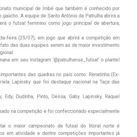
eonato municipal de Imbé que também é conhecido por
e gaúcho. A equipe de Santo Antônio da Patrulha abrirá a
erá o futsal feminino como jogo principal de abertura,
ta-feira (25/07), em jogo que abrirá a competição em
lo fato das duas equipes serem as de maior investimento
gional.
ana em seu Instagram ‘@patrulhense_futsal’ o plantel
importantes das quadras no país como: Renatinha (Ex-
abriela Lapinsky que foi destaque nacional na Taça das
ny, Edy, Dudinha, Pinto, Dessa, Gaby Lapinsky, Raquel
usado na competição e foi confeccionado especialmente
ar o maior campeonato de futsal do litoral norte é
nos em atividade e dentre competições importantes já