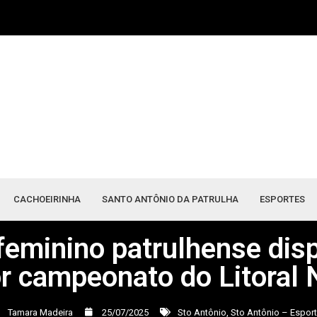
CACHOEIRINHA
SANTO ANTÔNIO DA PATRULHA
ESPORTES
feminino patrulhense dis
r campeonato do Litoral 
Tamara Madeira
25/07/2025
Sto Antônio
,
Sto Antônio – Espor