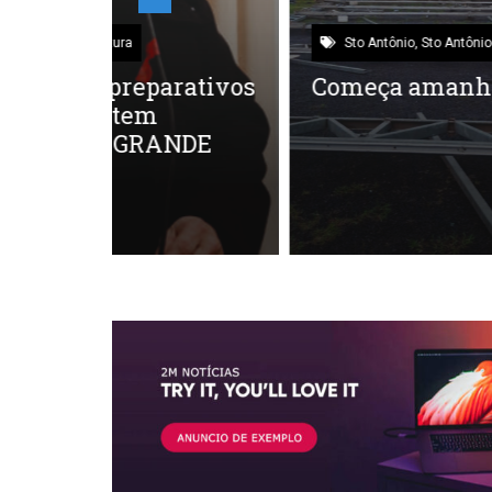
Sto Antônio
,
Sto Antônio – Cultura
rativos
Começa amanhã a FENACAN
NDE