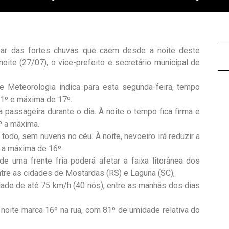
sar das fortes chuvas que caem desde a noite deste
oite (27/07), o vice-prefeito e secretário municipal de
de Meteorologia indica para esta segunda-feira, tempo
11º e máxima de 17º.
 passageira durante o dia. À noite o tempo fica firma e
º a máxima.
odo, sem nuvens no céu. À noite, nevoeiro irá reduzir a
e a máxima de 16º.
e uma frente fria poderá afetar a faixa litorânea dos
ntre as cidades de Mostardas (RS) e Laguna (SC),
dade de até 75 km/h (40 nós), entre as manhãs dos dias
 noite marca 16º na rua, com 81º de umidade relativa do