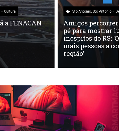
Sto Antônio
,
Sto Antônio – Geral
Amigos percorreram 300 km a
C
pé para mostrar lugares
d
inóspitos do RS: ‘Que inspire
M
mais pessoas a conhecer essa
região’