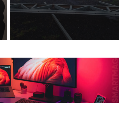
p
i
m
r