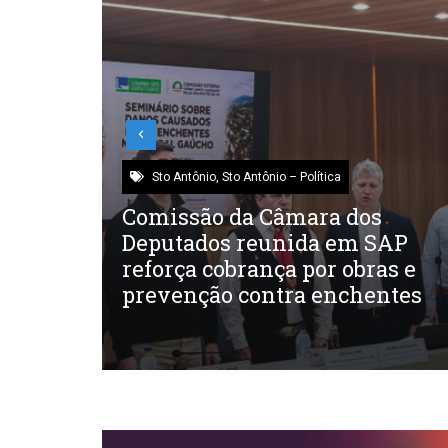
Sto Antônio
,
Sto Antônio – Saúde
s
Nova sede do SAMU fortalece
SAP
atendimento em SAP
as e
ntes