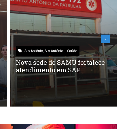
Sem categoria
IV Troféu Imortais celebra o
P
legado de grandes nomes da
o
cultura gaúcha